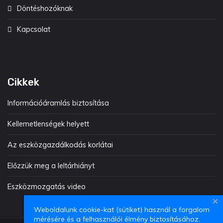
Döntéshozóknak
Kapcsolat
Cikkek
Információáramlás biztosítása
Kellemetlenségek helyett
Az eszközgazdálkodás korlátai
Előzzük meg a leltárhiányt
Eszközmozgatás video
×
Weboldalunk cookie-kat (sütiket) használ a forgalom
mérésére és a felhasználói élmény biztosításához.