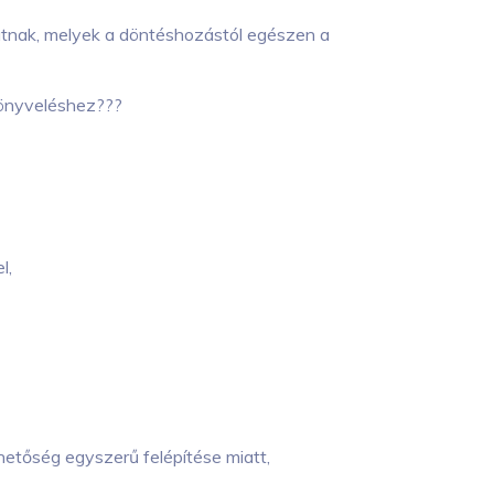
nak, melyek a döntéshozástól egészen a
könyveléshez???
l,
hetőség egyszerű felépítése miatt,