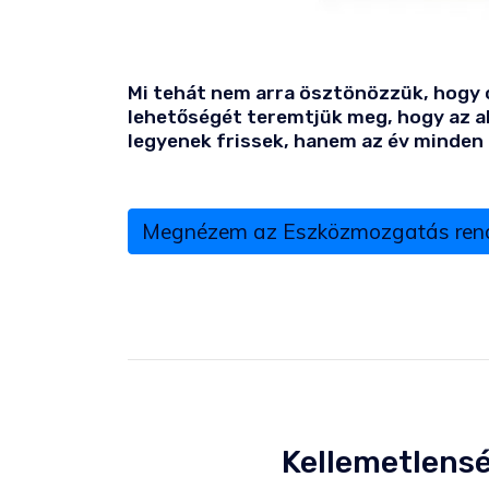
Mi tehát nem arra ösztönözzük, hogy c
lehetőségét teremtjük meg, hogy az a
legyenek frissek, hanem az év minden 
Megnézem az Eszközmozgatás rend
Kellemetlens