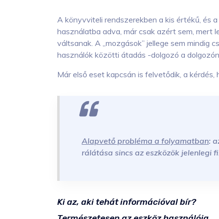
A könyvviteli rendszerekben a kis értékű, é
használatba adva, már csak azért sem, mert le
váltsanak. A „mozgások” jellege sem mindig cs
használók közötti átadás -dolgozó a dolgozón
Már első eset kapcsán is felvetődik, a kérdés,
Alapvető probléma a folyamatban
: 
rálátása sincs az eszközök jelenlegi f
Ki az, aki tehát információval bír?
Természetesen az eszköz használója.