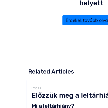
helyett
Érdekel, tovább ol
Related Articles
Pages
Előzzük meg a leltárhi
Mi a leltárhiány?