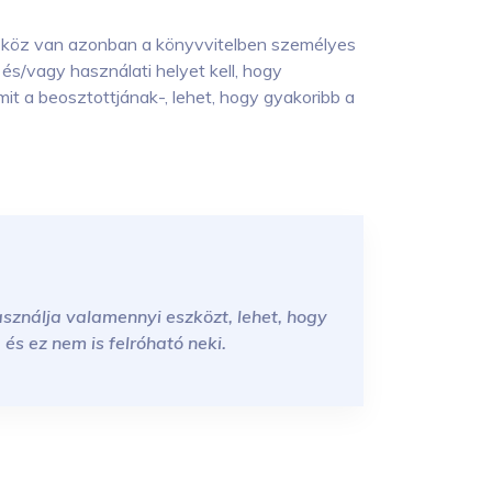
szköz van azonban a könyvvitelben személyes
s/vagy használati helyet kell, hogy
it a beosztottjának-, lehet, hogy gyakoribb a
használja valamennyi eszközt, lehet, hogy
 és ez nem is felróható neki.