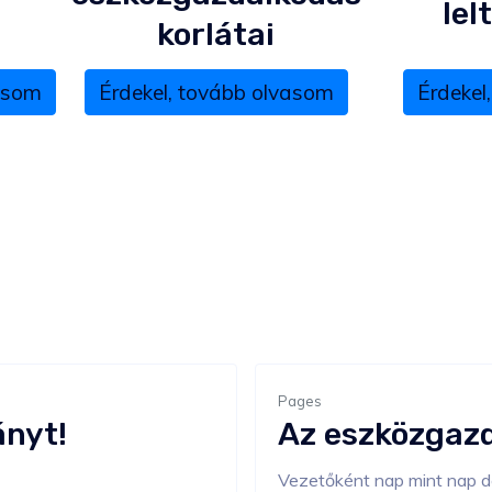
lel
korlátai
vasom
Érdekel, tovább olvasom
Érdekel
Pages
ányt!
Az eszközgazd
Vezetőként nap mint nap d