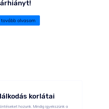
tárhiányt!
, tovább olvasom
álkodás korlátai
öntéseket hozunk. Mindig igyekszünk a