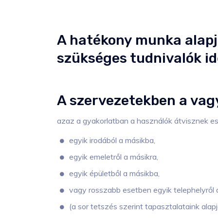
A hatékony munka alapj
szükséges tudnivalók id
A szervezetekben a va
azaz a gyakorlatban a használók átvisznek e
egyik irodából a másikba,
egyik emeletről a másikra,
egyik épületből a másikba,
vagy rosszabb esetben egyik telephelyről a
(a sor tetszés szerint tapasztalataink alap