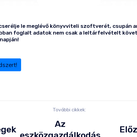
serélje le meglévő könyvviteli szoftverét, csupán a
bban foglalt adatok nem csak a leltárfelvételt köve
napján!
szert!
További cikkek:
Az
égek
Elő
eszközgazdálkodás