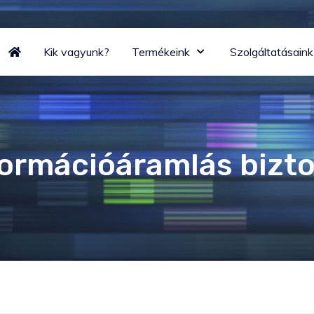
Kik vagyunk?
Termékeink
Szolgáltatásaink
formációáramlás bizto