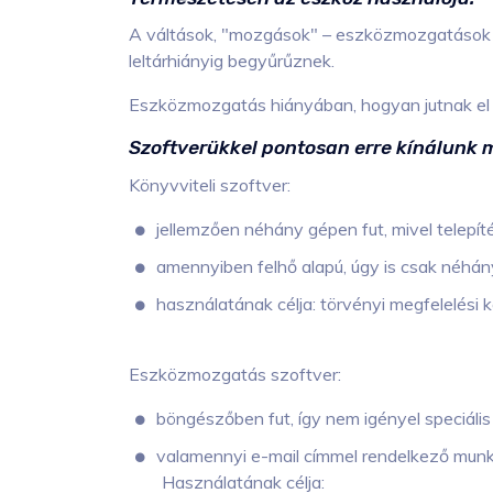
A váltások, "mozgások" – eszközmozgatások 
leltárhiányig begyűrűznek.
Eszközmozgatás hiányában, hogyan jutnak el 
Szoftverükkel pontosan erre kínálunk 
Könyvviteli szoftver:
jellemzően néhány gépen fut, mivel telepíté
amennyiben felhő alapú, úgy is csak néhán
használatának célja: törvényi megfelelési 
Eszközmozgatás szoftver:
böngészőben fut, így nem igényel speciális 
valamennyi e-mail címmel rendelkező munka
Használatának célja: