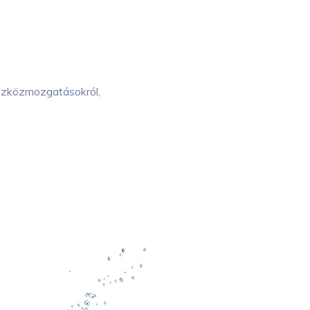
 eszközmozgatásokról,