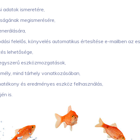
 adatok ismeretére,
riságának megismerésére,
enerálására,
kodási felelős, könyvelés automatikus értesítése e-mailben az
zés lehetősége,
i egyszerű eszközmozgatások,
mély, mind tárhely vonatkozásában,
 hatékony és eredményes eszköz felhasználás,
én is.