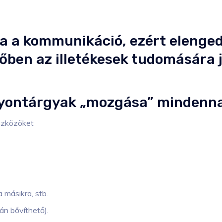
a a kommunikáció, ezért elenged
őben az illetékesek tudomására 
gyontárgyak „mozgása” mindenna
szközöket
 másikra, stb.
ján bővíthető).