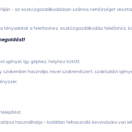
híján - az eszközgazdálkodásban számos nehézséget okozhat
a tényadatok a feletteshez, eszközgazdálkodási felelőshöz, 
megoldást!
st igényel, így géphez, helyhez kötött,
y szakember használja, mivel szakrendszert, szaktudást igénye
kényszer.
telepítést,
társa használhatja – korlátlan felhasználó bevonására van le