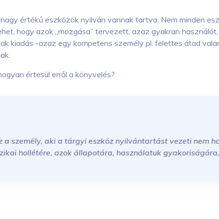
s a nagy értékű eszközök nyilván vannak tartva. Nem minden e
het, hogy azok „mozgása” tervezett, azaz gyakran használót, é
ak kiadás -azaz egy kompetens személy pl. felettes átad valam
ak.
 hogyan értesül erről a könyvelés?
az a személy, aki a tárgyi eszköz nyilvántartást vezeti nem 
izikai hollétére, azok állapotára, használatuk gyakoriságára,