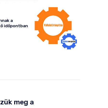
nnak a
tő időpontban
zzük meg a