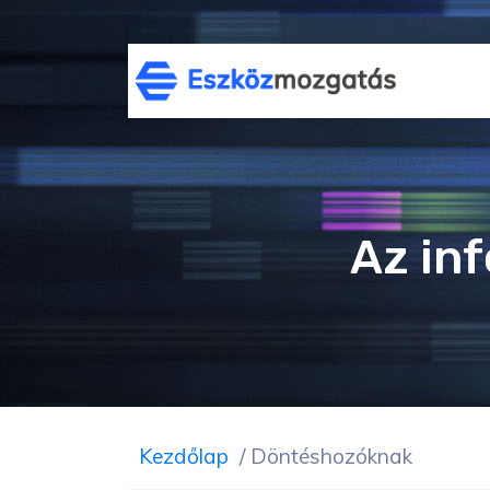
Az in
Kezdőlap
/
Döntéshozóknak