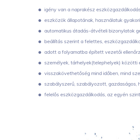
igény van a naprakész eszközgazdálkodási
eszközök állapotának, használatuk gyako
automatikus átadás-átvételi bizonylatok g
beállítás szerint a felettes, eszközgazdál
adott a folyamatba épített vezetői ellenőr
személyek, tárhelyek(telephelyek) között
visszakövethetőség mind időben, mind sze
szabályszerű, szabályozott, gazdaságos,
felelős eszközgazdálkodás, az egyén szintj